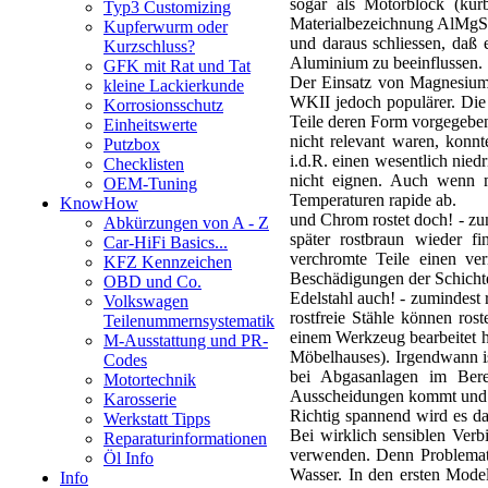
sogar als Motorblock (kur
Typ3 Customizing
Materialbezeichnung AlMgSi
Kupferwurm oder
und daraus schliessen, daß 
Kurzschluss?
Aluminium zu beeinflussen.
GFK mit Rat und Tat
Der Einsatz von Magnesium 
kleine Lackierkunde
WKII jedoch populärer. Die
Korrosionsschutz
Teile deren Form vorgegeben
Einheitswerte
nicht relevant waren, konn
Putzbox
i.d.R. einen wesentlich nie
Checklisten
nicht eignen. Auch wenn m
OEM-Tuning
Temperaturen rapide ab.
KnowHow
und Chrom rostet doch! - zu
Abkürzungen von A - Z
später rostbraun wieder f
Car-HiFi Basics...
verchromte Teile einen ve
KFZ Kennzeichen
Beschädigungen der Schichte
OBD und Co.
Edelstahl auch! - zumindest 
Volkswagen
rostfreie Stähle können ro
Teilenummernsystematik
einem Werkzeug bearbeitet ha
M-Ausstattung und PR-
Möbelhauses). Irgendwann ist
Codes
bei Abgasanlagen im Bere
Motortechnik
Ausscheidungen kommt und e
Karosserie
Richtig spannend wird es d
Werkstatt Tipps
Bei wirklich sensiblen Ver
Reparaturinformationen
verwenden. Denn Problemati
Öl Info
Wasser. In den ersten Mode
Info