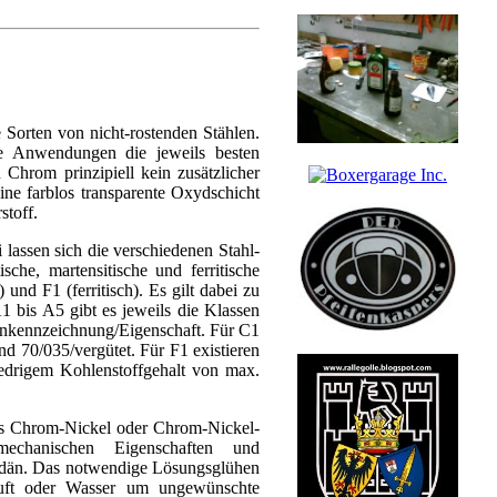
e Sorten von nicht-rostenden Stählen.
te Anwendungen die jeweils besten
Chrom prinzipiell kein zusätzlicher
ine farblos transparente Oxydschicht
stoff.
lassen sich die verschiedenen Stahl-
che, martensitische und ferritische
 und F1 (ferritisch). Es gilt dabei zu
A1 bis A5 gibt es jeweils die Klassen
ernkennzeichnung/Eigenschaft. Für C1
nd 70/035/vergütet. Für F1 existieren
iedrigem Kohlenstoffgehalt von max.
dies Chrom-Nickel oder Chrom-Nickel-
echanischen Eigenschaften und
bdän. Das notwendige Lösungsglühen
Luft oder Wasser um ungewünschte