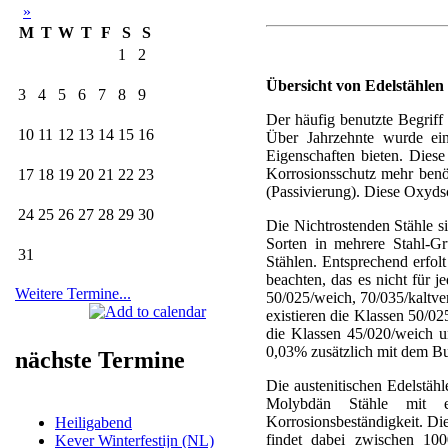
»
M
T
W
T
F
S
S
1
2
Übersicht von Edelstählen
3
4
5
6
7
8
9
Der häufig benutzte Begriff 
10
11
12
13
14
15
16
Über Jahrzehnte wurde ein
Eigenschaften bieten. Diese
Korrosionsschutz mehr benöt
17
18
19
20
21
22
23
(Passivierung). Diese Oxydsc
24
25
26
27
28
29
30
Die Nichtrostenden Stähle s
Sorten in mehrere Stahl-Gr
31
Stählen. Entsprechend erfolt
beachten, das es nicht für j
Weitere Termine...
50/025/weich, 70/035/kaltve
existieren die Klassen 50/02
die Klassen 45/020/weich un
0,03% zusätzlich mit dem Bu
nächste Termine
Die austenitischen Edelstäh
Molybdän Stähle mit ei
Korrosionsbeständigkeit. D
Heiligabend
findet dabei zwischen 10
Kever Winterfestijn (NL)