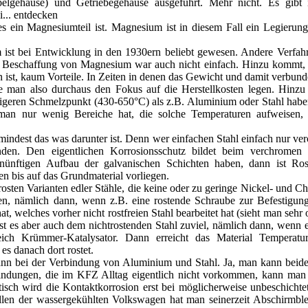
belgehäuse) und Getriebegehäuse ausgeführt. Mehr nicht. Es gibt 
... entdecken
es ein Magnesiumteil ist. Magnesium ist in diesem Fall ein Legierun
ist bei Entwicklung in den 1930ern beliebt gewesen. Andere Verfah
 Beschaffung von Magnesium war auch nicht einfach. Hinzu kommt, es 
 ist, kaum Vorteile. In Zeiten in denen das Gewicht und damit verbund
te man also durchaus den Fokus auf die Herstellkosten legen. Hin
drigeren Schmelzpunkt (430-650°C) als z.B. Aluminium oder Stahl haben
an nur wenig Bereiche hat, die solche Temperaturen aufweisen, 
mindest das was darunter ist. Denn wer einfachen Stahl einfach nur v
inden. Den eigentlichen Korrosionsschutz bildet beim verchromen
rnünftigen Aufbau der galvanischen Schichten haben, dann ist Ro
n bis auf das Grundmaterial vorliegen.
rosten Varianten edler Stähle, die keine oder zu geringe Nickel- und 
sten, nämlich dann, wenn z.B. eine rostende Schraube zur Befestigun
t, welches vorher nicht rostfreien Stahl bearbeitet hat (sieht man sehr
 es aber auch dem nichtrostenden Stahl zuviel, nämlich dann, wenn es
ich Krümmer-Katalysator. Dann erreicht das Material Temperatur
s danach dort rostet.
ann bei der Verbindung von Aluminium und Stahl. Ja, man kann beide
bindungen, die im KFZ Alltag eigentlich nicht vorkommen, kann man
sch wird die Kontaktkorrosion erst bei möglicherweise unbeschichte
llen der wassergekühlten Volkswagen hat man seinerzeit Abschirmbl