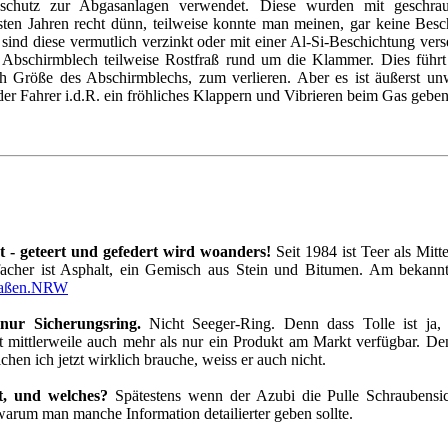
chutz zur Abgasanlagen verwendet. Diese wurden mit geschraub
sten Jahren recht dünn, teilweise konnte man meinen, gar keine Be
so sind diese vermutlich verzinkt oder mit einer Al-Si-Beschichtung v
 Abschirmblech teilweise Rostfraß rund um die Klammer. Dies führt
ch Größe des Abschirmblechs, zum verlieren. Aber es ist äußerst unw
 der Fahrer i.d.R. ein fröhliches Klappern und Vibrieren beim Gas geben
t - geteert und gefedert wird woanders!
Seit 1984 ist Teer als Mitt
nfacher ist Asphalt, ein Gemisch aus Stein und Bitumen. Am bekannt
raßen.NRW
 nur Sicherungsring.
Nicht Seeger-Ring. Denn dass Tolle ist ja, 
hat mittlerweile auch mehr als nur ein Produkt am Markt verfügbar. De
hen ich jetzt wirklich brauche, weiss er auch nicht.
t, und welches?
Spätestens wenn der Azubi die Pulle Schraubensich
warum man manche Information detailierter geben sollte.