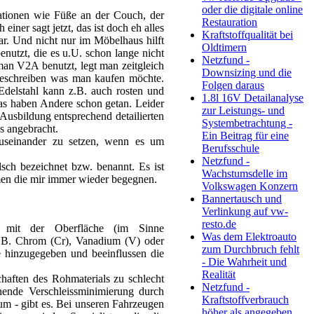
oder die digitale online
kationen wie Füße an der Couch, der
Restauration
iner sagt jetzt, das ist doch eh alles
Kraftstoffqualität bei
ar. Und nicht nur im Möbelhaus hilft
Oldtimern
utzt, die es u.U. schon lange nicht
Netzfund -
an V2A benutzt, legt man zeitgleich
Downsizing und die
 Beschreiben was man kaufen möchte.
Folgen daraus
Edelstahl kann z.B. auch rosten und
1.8l 16V Detailanalyse
as haben Andere schon getan. Leider
zur Leistungs- und
 Ausbildung entsprechend detailierten
Systembetrachtung -
s angebracht.
Ein Beitrag für eine
 auseinander zu setzen, wenn es um
Berufsschule
Netzfund -
sch bezeichnet bzw. benannt. Es ist
Wachstumsdelle im
men die mir immer wieder begegnen.
Volkswagen Konzern
Bannertausch und
Verlinkung auf vw-
resto.de
ts mit der Oberfläche (im Sinne
Was dem Elektroauto
z.B. Chrom (Cr), Vanadium (V) oder
zum Durchbruch fehlt
e hinzugegeben und beeinflussen die
- Die Wahrheit und
Realität
haften des Rohmaterials zu schlecht
Netzfund -
hende Verschleissminimierung durch
Kraftstoffverbrauch
ium - gibt es. Bei unseren Fahrzeugen
höher als angegeben