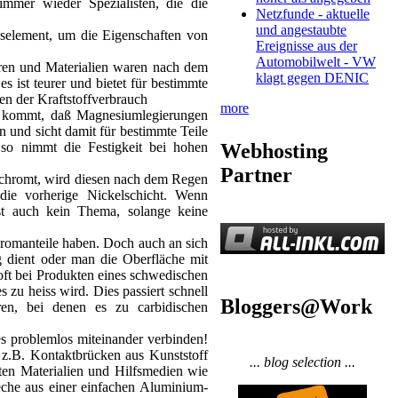
immer wieder Spezialisten, die die
Netzfunde - aktuelle
und angestaubte
gselement, um die Eigenschaften von
Ereignisse aus der
Automobilwelt - VW
ren und Materialien waren nach dem
klagt gegen DENIC
ist teurer und bietet für bestimmte
en der Kraftstoffverbrauch
more
zu kommt, daß Magnesiumlegierungen
 und sicht damit für bestimmte Teile
Webhosting
so nimmt die Festigkeit bei hohen
Partner
erchromt, wird diesen nach dem Regen
 die vorherige Nickelschicht. Wenn
st auch kein Thema, solange keine
Chromanteile haben. Doch auch an sich
g dient oder man die Oberfläche mit
 oft bei Produkten eines schwedischen
 zu heiss wird. Dies passiert schnell
Bloggers@Work
en, bei denen es zu carbidischen
s problemlos miteinander verbinden!
 z.B. Kontaktbrücken aus Kunststoff
... blog selection ...
ten Materialien und Hilfsmedien wie
eche aus einer einfachen Aluminium-