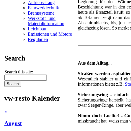
Legierung für den Wärmes
Antriebsstrang
Beschichtung war in den er
Fahrwerktechnik
heute als Ersatzteil kauft, 
Bremssysteme
ab 10Jahren zeigt dann das
Werkstoff- und
Abschirmblechs, bis, je na
Materialinformation
gleichzeitig lösen. So merkt
Leichtbau
Emissionen und Motore
Regularien
Search
Aus dem Alltag...
Search this site:
Straßen werden asphaltier
Wesentlich stabiler und ei
Informationen bietet z.B.
St
Sicherungsring - einfach
vw-resto Kalender
Sicherungsringe herstellt, 
zwar Seeger-Ringe, aber welc
«
Nimm doch Loctite! - Gu
missbraucht hat, weiss man 
August