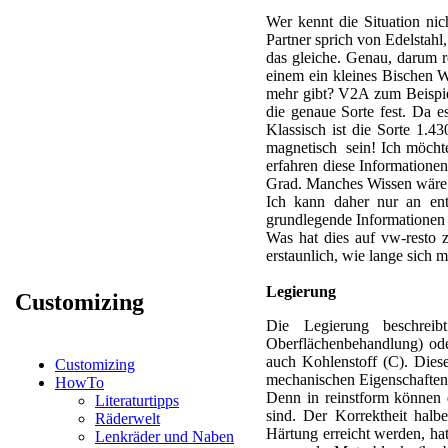
Wer kennt die Situation ni
Partner sprich von Edelstahl,
das gleiche. Genau, darum r
einem ein kleines Bischen W
mehr gibt? V2A zum Beispiel
die genaue Sorte fest. Da e
Klassisch ist die Sorte 1.
magnetisch sein! Ich möchte
erfahren diese Informationen
Grad. Manches Wissen wäre i
Ich kann daher nur an ent
grundlegende Informationen z
Was hat dies auf vw-resto z
erstaunlich, wie lange sich
Legierung
Customizing
Die Legierung beschreib
Oberflächenbehandlung) ode
auch Kohlenstoff (C). Dies
Customizing
mechanischen Eigenschaften
HowTo
Denn in reinstform können 
Literaturtipps
sind. Der Korrektheit hal
Räderwelt
Härtung erreicht werden, hat
Lenkräder und Naben