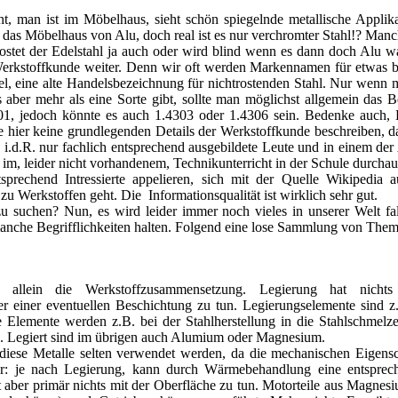
cht, man ist im Möbelhaus, sieht schön spiegelnde metallische Appli
 das Möbelhaus von Alu, doch real ist es nur verchromter Stahl!? Manch e
ostet der Edelstahl ja auch oder wird blind wenn es dann doch Alu w
erkstoffkunde weiter. Denn wir oft werden Markennamen für etwas ben
, eine alte Handelsbezeichnung für nichtrostenden Stahl. Nur wenn m
s aber mehr als eine Sorte gibt, sollte man möglichst allgemein das
4301, jedoch könnte es auch 1.4303 oder 1.4306 sein. Bedenke auch, 
 hier keine grundlegenden Details der Werkstoffkunde beschreiben, d
 i.d.R. nur fachlich entsprechend ausgebildete Leute und in einem der
m, leider nicht vorhandenem, Technikunterricht in der Schule durchau
sprechend Intressierte appelieren, sich mit der Quelle Wikipedia
u Werkstoffen geht. Die Informationsqualität ist wirklich sehr gut.
u suchen? Nun, es wird leider immer noch vieles in unserer Welt fal
 manche Begrifflichkeiten halten. Folgend eine lose Sammlung von The
t allein die Werkstoffzusammensetzung. Legierung hat nich
r einer eventuellen Beschichtung zu tun. Legierungselemente sind 
e Elemente werden z.B. bei der Stahlherstellung in die Stahlschmelz
. Legiert sind im übrigen auch Alumium oder Magnesium.
diese Metalle selten verwendet werden, da die mechanischen Eigensc
ber: je nach Legierung, kann durch Wärmebehandlung eine entsprec
 aber primär nichts mit der Oberfläche zu tun. Motorteile aus Magnes