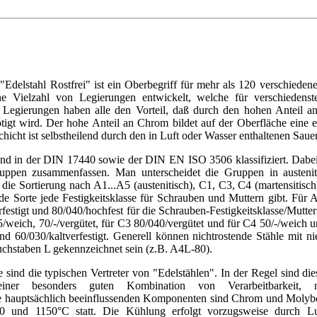
"Edelstahl Rostfrei" ist ein Oberbegriff für mehr als 120 verschieden
e Vielzahl von Legierungen entwickelt, welche für verschiedens
 Legierungen haben alle den Vorteil, daß durch den hohen Anteil an 
igt wird. Der hohe Anteil an Chrom bildet auf der Oberfläche eine e
hicht ist selbstheilend durch den in Luft oder Wasser enthaltenen Sauer
ind in der DIN 17440 sowie der DIN EN ISO 3506 klassifiziert. Dabei 
uppen zusammenfassen. Man unterscheidet die Gruppen in austenitis
 die Sortierung nach A1...A5 (austenitisch), C1, C3, C4 (martensitisch)
ede Sorte jede Festigkeitsklasse für Schrauben und Muttern gibt. Für 
rfestigt und 80/040/hochfest für die Schrauben-Festigkeitsklasse/Mutt
5/weich, 70/-/vergütet, für C3 80/040/vergütet und für C4 50/-/weich u
d 60/030/kaltverfestigt. Generell können nichtrostende Stähle mit n
chstaben L gekennzeichnet sein (z.B. A4L-80).
le sind die typischen Vertreter von "Edelstählen". In der Regel sind 
ner besonders guten Kombination von Verarbeitbarkeit, m
ie hauptsächlich beeinflussenden Komponenten sind Chrom und Moly
00 und 1150°C statt. Die Kühlung erfolgt vorzugsweise durch 