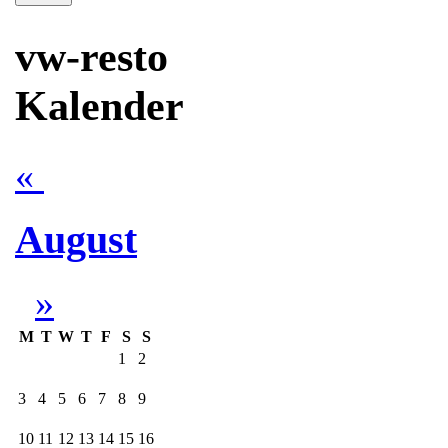
vw-resto
Kalender
«
August
»
M
T
W
T
F
S
S
1
2
3
4
5
6
7
8
9
10
11
12
13
14
15
16