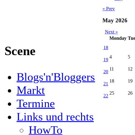
« Prev
May 2026
Next »
Monday
Tu
Scene
18
4
5
19
11
12
20
Blogs'n'Bloggers
18
19
21
Markt
25
26
22
Termine
Links und rechts
HowTo