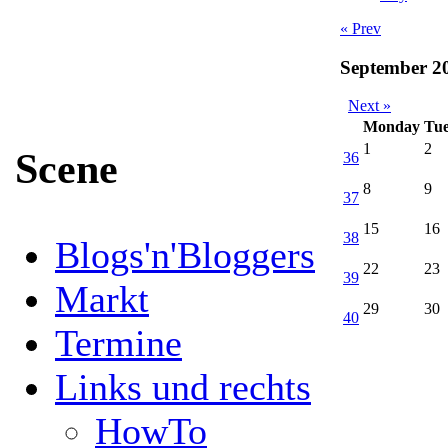
« Prev
September 2
Next »
Monday
Tu
1
2
Scene
36
8
9
37
15
16
38
Blogs'n'Bloggers
22
23
39
Markt
29
30
40
Termine
Links und rechts
HowTo