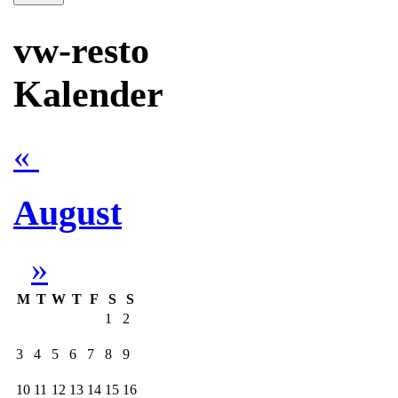
vw-resto
Kalender
«
August
»
M
T
W
T
F
S
S
1
2
3
4
5
6
7
8
9
10
11
12
13
14
15
16