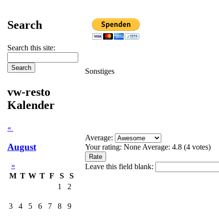
Search
Search this site:
Sonstiges
vw-resto
Kalender
«
Average:
August
Your rating:
None
Average:
4.8
(
4
votes)
»
Leave this field blank:
M
T
W
T
F
S
S
1
2
3
4
5
6
7
8
9