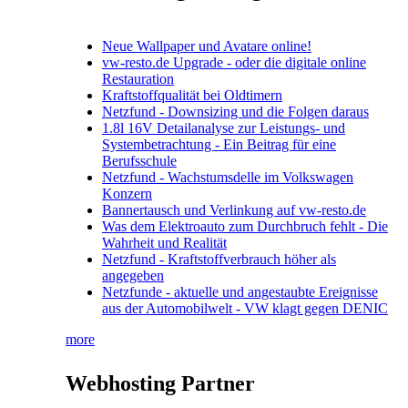
Neue Wallpaper und Avatare online!
vw-resto.de Upgrade - oder die digitale online
Restauration
Kraftstoffqualität bei Oldtimern
Netzfund - Downsizing und die Folgen daraus
1.8l 16V Detailanalyse zur Leistungs- und
Systembetrachtung - Ein Beitrag für eine
Berufsschule
Netzfund - Wachstumsdelle im Volkswagen
Konzern
Bannertausch und Verlinkung auf vw-resto.de
Was dem Elektroauto zum Durchbruch fehlt - Die
Wahrheit und Realität
Netzfund - Kraftstoffverbrauch höher als
angegeben
Netzfunde - aktuelle und angestaubte Ereignisse
aus der Automobilwelt - VW klagt gegen DENIC
more
Webhosting Partner