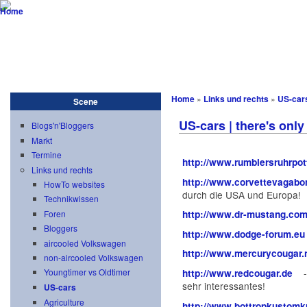
vw-resto
...not only aircooled! advanced customizing meets engineering
Startseite
Blog
Scene
Projekte
Customizing
Download
Home
»
Links und rechts
»
US-car
Scene
US-cars | there's only
Blogs'n'Bloggers
Markt
Termine
http://www.rumblersruhrpot
Links und rechts
http://www.corvettevagab
HowTo websites
durch die USA und Europa!
Technikwissen
Foren
http://www.dr-mustang.co
Bloggers
http://www.dodge-forum.eu
aircooled Volkswagen
http://www.mercurycougar.
non-aircooled Volkswagen
-
Youngtimer vs Oldtimer
http://www.redcougar.de
sehr interessantes!
US-cars
Agriculture
http://www.bottropkustomk