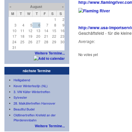
http://www.flamingriver.co
«
August
»
M
T
W
T
F
S
S
1
2
3
4
5
6
7
8
9
http://www.usa-importservi
10
11
12
13
14
15
16
Geschäftsfeld - für die klei
17
18
19
20
21
22
23
Average:
24
25
26
27
28
29
30
31
Weitere Termine...
No votes yet
nächste Termine
Heiligabend
Kever Winterfestijn (NL)
3. VW Käfer-Wintertreffen
Sylvester
28. Maikäfertreffen Hannover
Beautiful Budel
Oldtimertreffen Krefeld an der
Pferderennbahn
Weitere Termine...